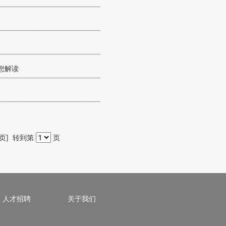
您解读
页
] 转到第
页
人才招聘
关于我们