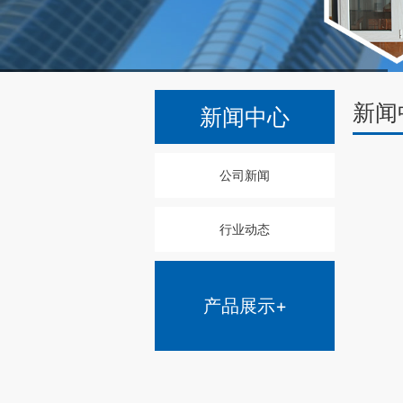
新闻
新闻中心
公司新闻
行业动态
产品展示+