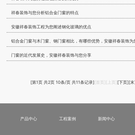
祥春装饰与您分析铝合金门窗的特点
安徽祥春装饰工程为您阐述钢化玻璃的优点
铝合金门窗与木门窗、钢门窗相比，有哪些优势，安徽祥春装饰为
门窗的近代发展史，安徽祥春装饰与您分享
[第1页 共2页 10条/页 共11条记录]
[首页]
[上页]
[
下页
][
末
产品中心
工程案例
新闻中心